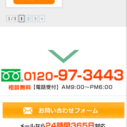
1 / 3
1
2
3
»