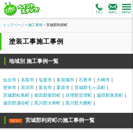
トップページ
>
施工事例
>
宮城郡利府町
塗装工事施工事例
地域別 施工事例一覧
仙台市
名取市
塩釜市
多賀城市
石巻市
大崎市
登米市
岩沼市
富谷市
栗原市
宮城郡七ヶ浜町
宮城郡松島町
柴田郡柴田町
亘理郡亘理町
遠田郡美里町
遠田郡涌谷町
黒川郡大和町
黒川郡大郷町
宮城郡利府町の施工事例一覧
NEW!