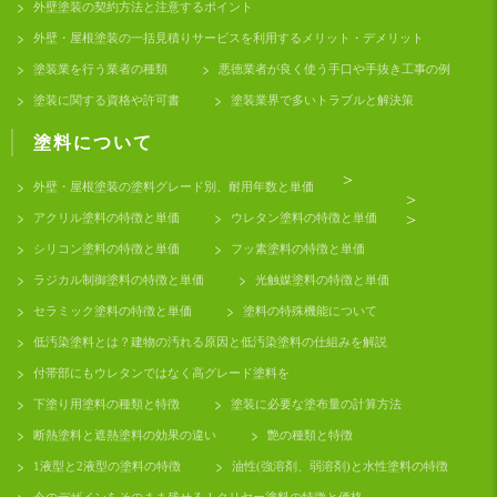
外壁塗装の契約方法と注意するポイント
外壁・屋根塗装の一括見積りサービスを利用するメリット・デメリット
塗装業を行う業者の種類
悪徳業者が良く使う手口や手抜き工事の例
塗装に関する資格や許可書
塗装業界で多いトラブルと解決策
塗料について
>
外壁・屋根塗装の塗料グレード別、耐用年数と単価
>
アクリル塗料の特徴と単価
ウレタン塗料の特徴と単価
>
シリコン塗料の特徴と単価
フッ素塗料の特徴と単価
ラジカル制御塗料の特徴と単価
光触媒塗料の特徴と単価
セラミック塗料の特徴と単価
塗料の特殊機能について
低汚染塗料とは？建物の汚れる原因と低汚染塗料の仕組みを解説
付帯部にもウレタンではなく高グレード塗料を
下塗り用塗料の種類と特徴
塗装に必要な塗布量の計算方法
断熱塗料と遮熱塗料の効果の違い
艶の種類と特徴
1液型と2液型の塗料の特徴
油性(強溶剤、弱溶剤)と水性塗料の特徴
今のデザインをそのまま残せる！クリヤー塗料の特徴と価格