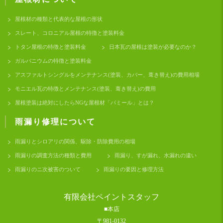
屋根材の種類と代表的な屋根の形状
スレート、コロニアル屋根の特徴と塗装料金
トタン屋根の特徴と塗装料金
日本瓦の屋根は塗装が必要なのか？
ガルバニウムの特徴と塗装料金
アスファルトシングルをメンテナンス(塗装、カバー、葺き替え)の費用相場
モニエル瓦の特徴とメンテナンス(塗装、葺き替え)の費用
屋根塗装は絶対にしたらNGな屋根材「パミール」とは？
雨漏り修理について
雨漏りとシロアリの関係、駆除・防除費用の相場
雨漏りの調査方法の種類と費用
雨漏り、すが漏れ、水漏れの違い
雨漏りのニ次被害のついて
雨漏りの要因と修理方法
有限会社ペイントスタッフ
■本店
〒981-0132