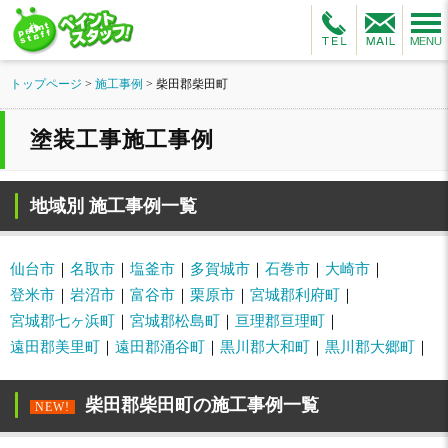
トップページ
>
施工事例
>
柴田郡柴田町
塗装工事施工事例
地域別 施工事例一覧
仙台市
名取市
塩釜市
多賀城市
石巻市
大崎市
登米市
岩沼市
富谷市
栗原市
宮城郡利府町
宮城郡七ヶ浜町
宮城郡松島町
亘理郡亘理町
遠田郡美里町
遠田郡涌谷町
黒川郡大和町
黒川郡大郷町
柴田郡柴田町の施工事例一覧
NEW!