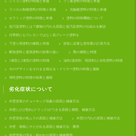
シリコン塗料の特徴と単価
フッ素塗料の特徴と単価
ラジカル制御塗料の特徴と単価
光触媒塗料の特徴と単価
セラミック塗料の特徴と単価
塗料の特殊機能について
低汚染塗料とは？建物の汚れる原因と低汚染塗料の仕組みを解説
付帯部にもウレタンではなく高グレード塗料を
下塗り用塗料の種類と特徴
塗装に必要な塗布量の計算方法
断熱塗料と遮熱塗料の効果の違い
艶の種類と特徴
1液型と2液型の塗料の特徴
油性(強溶剤、弱溶剤)と水性塗料の特徴
今のデザインをそのまま残せる！クリヤー塗料の特徴と価格
弾性塗料の特徴や効果と価格
劣化症状について
外壁塗装のチョーキング現象の原因と補修方法
外壁にひび割れ(クラック)ができる原因と種類、補修方法
外壁塗装の色ムラの原因と補修方法
外壁の汚れの原因と補修方法
外壁・屋根にサビが出る原因と補修方法・費用
外壁塗装の浮き・剥がれの原因と補修費用