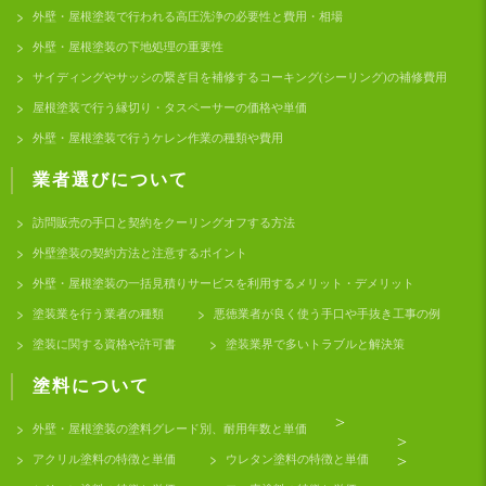
外壁・屋根塗装で行われる高圧洗浄の必要性と費用・相場
外壁・屋根塗装の下地処理の重要性
サイディングやサッシの繋ぎ目を補修するコーキング(シーリング)の補修費用
屋根塗装で行う縁切り・タスペーサーの価格や単価
外壁・屋根塗装で行うケレン作業の種類や費用
業者選びについて
訪問販売の手口と契約をクーリングオフする方法
外壁塗装の契約方法と注意するポイント
外壁・屋根塗装の一括見積りサービスを利用するメリット・デメリット
塗装業を行う業者の種類
悪徳業者が良く使う手口や手抜き工事の例
塗装に関する資格や許可書
塗装業界で多いトラブルと解決策
塗料について
>
外壁・屋根塗装の塗料グレード別、耐用年数と単価
>
アクリル塗料の特徴と単価
ウレタン塗料の特徴と単価
>