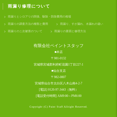
雨漏り修理について
雨漏りとシロアリの関係、駆除・防除費用の相場
雨漏りの調査方法の種類と費用
雨漏り、すが漏れ、水漏れの違い
雨漏りのニ次被害のついて
雨漏りの要因と修理方法
有限会社ペイントスタッフ
■本店
〒981-0132
宮城県宮城郡利府町花園1丁目227-1
■仙台支店
〒982-0807
宮城県仙台市太白区八木山南4-2-7
[電話] 0120-97-3443（無料）
[電話受付時間] AM9:00～PM6:00
Copyright (C) Paint Staff Allright Reserved.