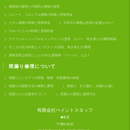
屋根材の種類と代表的な屋根の形状
スレート、コロニアル屋根の特徴と塗装料金
トタン屋根の特徴と塗装料金
日本瓦の屋根は塗装が必要なのか？
ガルバニウムの特徴と塗装料金
アスファルトシングルをメンテナンス(塗装、カバー、葺き替え)の費用相場
モニエル瓦の特徴とメンテナンス(塗装、葺き替え)の費用
屋根塗装は絶対にしたらNGな屋根材「パミール」とは？
雨漏り修理について
雨漏りとシロアリの関係、駆除・防除費用の相場
雨漏りの調査方法の種類と費用
雨漏り、すが漏れ、水漏れの違い
雨漏りのニ次被害のついて
雨漏りの要因と修理方法
有限会社ペイントスタッフ
■本店
〒981-0132