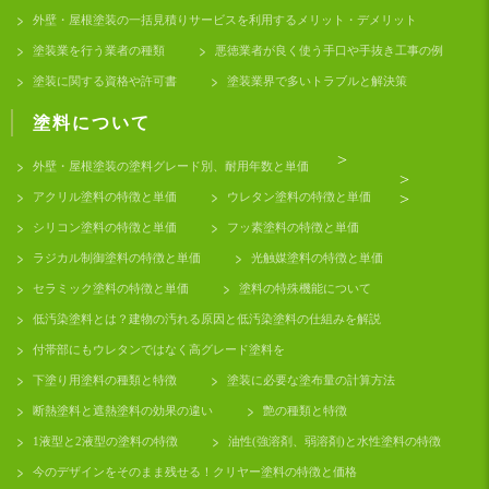
外壁・屋根塗装の一括見積りサービスを利用するメリット・デメリット
塗装業を行う業者の種類
悪徳業者が良く使う手口や手抜き工事の例
塗装に関する資格や許可書
塗装業界で多いトラブルと解決策
塗料について
>
外壁・屋根塗装の塗料グレード別、耐用年数と単価
>
アクリル塗料の特徴と単価
ウレタン塗料の特徴と単価
>
シリコン塗料の特徴と単価
フッ素塗料の特徴と単価
ラジカル制御塗料の特徴と単価
光触媒塗料の特徴と単価
セラミック塗料の特徴と単価
塗料の特殊機能について
低汚染塗料とは？建物の汚れる原因と低汚染塗料の仕組みを解説
付帯部にもウレタンではなく高グレード塗料を
下塗り用塗料の種類と特徴
塗装に必要な塗布量の計算方法
断熱塗料と遮熱塗料の効果の違い
艶の種類と特徴
1液型と2液型の塗料の特徴
油性(強溶剤、弱溶剤)と水性塗料の特徴
今のデザインをそのまま残せる！クリヤー塗料の特徴と価格