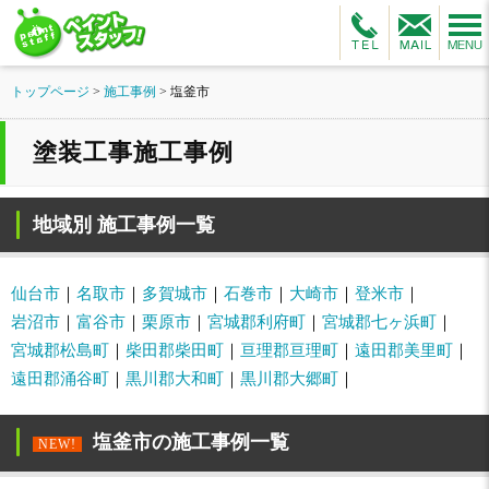
トップページ
>
施工事例
>
塩釜市
塗装工事施工事例
地域別 施工事例一覧
仙台市
名取市
多賀城市
石巻市
大崎市
登米市
岩沼市
富谷市
栗原市
宮城郡利府町
宮城郡七ヶ浜町
宮城郡松島町
柴田郡柴田町
亘理郡亘理町
遠田郡美里町
遠田郡涌谷町
黒川郡大和町
黒川郡大郷町
塩釜市の施工事例一覧
NEW!