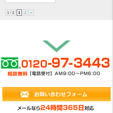
1 / 2
1
2
»