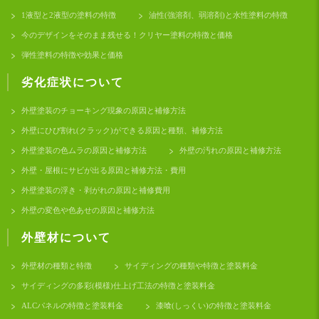
1液型と2液型の塗料の特徴
油性(強溶剤、弱溶剤)と水性塗料の特徴
今のデザインをそのまま残せる！クリヤー塗料の特徴と価格
弾性塗料の特徴や効果と価格
劣化症状について
外壁塗装のチョーキング現象の原因と補修方法
外壁にひび割れ(クラック)ができる原因と種類、補修方法
外壁塗装の色ムラの原因と補修方法
外壁の汚れの原因と補修方法
外壁・屋根にサビが出る原因と補修方法・費用
外壁塗装の浮き・剥がれの原因と補修費用
外壁の変色や色あせの原因と補修方法
外壁材について
外壁材の種類と特徴
サイディングの種類や特徴と塗装料金
サイディングの多彩(模様)仕上げ工法の特徴と塗装料金
ALCパネルの特徴と塗装料金
漆喰(しっくい)の特徴と塗装料金