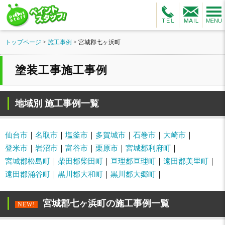
トップページ
>
施工事例
>
宮城郡七ヶ浜町
塗装工事施工事例
地域別 施工事例一覧
仙台市
名取市
塩釜市
多賀城市
石巻市
大崎市
登米市
岩沼市
富谷市
栗原市
宮城郡利府町
宮城郡松島町
柴田郡柴田町
亘理郡亘理町
遠田郡美里町
遠田郡涌谷町
黒川郡大和町
黒川郡大郷町
宮城郡七ヶ浜町の施工事例一覧
NEW!