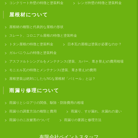
コンクリート外壁の特徴と塗装料金
レンガ外壁の特徴と塗装料金
屋根材について
屋根材の種類と代表的な屋根の形状
スレート、コロニアル屋根の特徴と塗装料金
トタン屋根の特徴と塗装料金
日本瓦の屋根は塗装が必要なのか？
ガルバニウムの特徴と塗装料金
アスファルトシングルをメンテナンス(塗装、カバー、葺き替え)の費用相場
モニエル瓦の特徴とメンテナンス(塗装、葺き替え)の費用
屋根塗装は絶対にしたらNGな屋根材「パミール」とは？
雨漏り修理について
雨漏りとシロアリの関係、駆除・防除費用の相場
雨漏りの調査方法の種類と費用
雨漏り、すが漏れ、水漏れの違い
雨漏りのニ次被害のついて
雨漏りの要因と修理方法
有限会社ペイントスタッフ