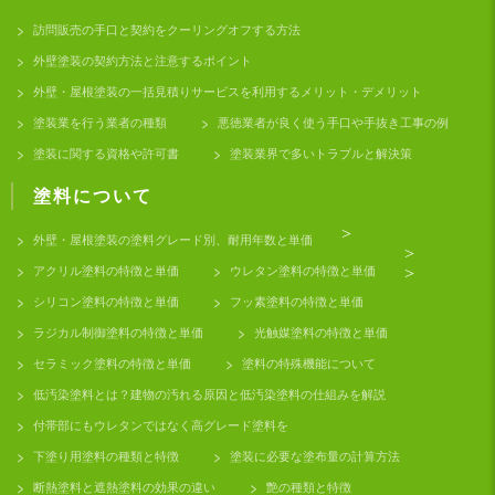
訪問販売の手口と契約をクーリングオフする方法
外壁塗装の契約方法と注意するポイント
外壁・屋根塗装の一括見積りサービスを利用するメリット・デメリット
塗装業を行う業者の種類
悪徳業者が良く使う手口や手抜き工事の例
塗装に関する資格や許可書
塗装業界で多いトラブルと解決策
塗料について
>
外壁・屋根塗装の塗料グレード別、耐用年数と単価
>
アクリル塗料の特徴と単価
ウレタン塗料の特徴と単価
>
シリコン塗料の特徴と単価
フッ素塗料の特徴と単価
ラジカル制御塗料の特徴と単価
光触媒塗料の特徴と単価
セラミック塗料の特徴と単価
塗料の特殊機能について
低汚染塗料とは？建物の汚れる原因と低汚染塗料の仕組みを解説
付帯部にもウレタンではなく高グレード塗料を
下塗り用塗料の種類と特徴
塗装に必要な塗布量の計算方法
断熱塗料と遮熱塗料の効果の違い
艶の種類と特徴