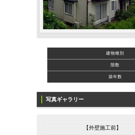
建物種別
階数
築年数
写真ギャラリー
【外壁施工前】