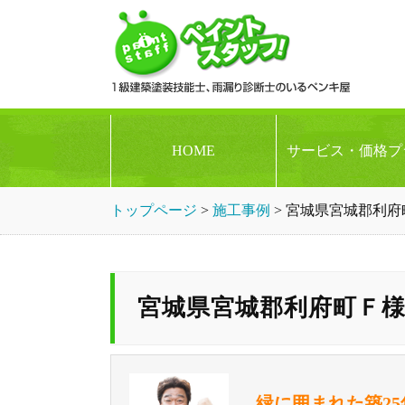
HOME
サービス・価格プ
トップページ
>
施工事例
>
宮城県宮城郡利府
宮城県宮城郡利府町Ｆ
緑に囲まれた築2