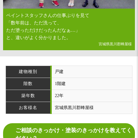
ペイントスタッフさんの仕事ぶりを見て
「数年前は、ただ洗って、
ただ塗っただけだったんだなぁ…」
と、違いがよく分かりました。
宮城県黒川郡蜂屋様
建物種別
戸建
階数
1階建
築年数
22年
お客様名
宮城県黒川郡蜂屋様
ご相談のきっかけ・塗装のきっかけを教えてく