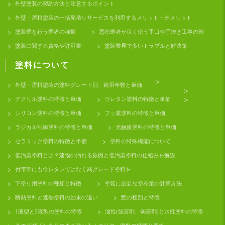
外壁塗装の契約方法と注意するポイント
外壁・屋根塗装の一括見積りサービスを利用するメリット・デメリット
塗装業を行う業者の種類
悪徳業者が良く使う手口や手抜き工事の例
塗装に関する資格や許可書
塗装業界で多いトラブルと解決策
塗料について
>
外壁・屋根塗装の塗料グレード別、耐用年数と単価
>
アクリル塗料の特徴と単価
ウレタン塗料の特徴と単価
>
シリコン塗料の特徴と単価
フッ素塗料の特徴と単価
ラジカル制御塗料の特徴と単価
光触媒塗料の特徴と単価
セラミック塗料の特徴と単価
塗料の特殊機能について
低汚染塗料とは？建物の汚れる原因と低汚染塗料の仕組みを解説
付帯部にもウレタンではなく高グレード塗料を
下塗り用塗料の種類と特徴
塗装に必要な塗布量の計算方法
断熱塗料と遮熱塗料の効果の違い
艶の種類と特徴
1液型と2液型の塗料の特徴
油性(強溶剤、弱溶剤)と水性塗料の特徴