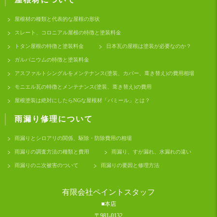
屋根材の種類と代表的な屋根の形状
スレート、コロニアル屋根の特徴と塗装料金
トタン屋根の特徴と塗装料金
日本瓦の屋根は塗装が必要なのか？
ガルバニウムの特徴と塗装料金
アスファルトシングルをメンテナンス(塗装、カバー、葺き替え)の費用相場
モニエル瓦の特徴とメンテナンス(塗装、葺き替え)の費用
屋根塗装は絶対にしたらNGな屋根材「パミール」とは？
雨漏り修理について
雨漏りとシロアリの関係、駆除・防除費用の相場
雨漏りの調査方法の種類と費用
雨漏り、すが漏れ、水漏れの違い
雨漏りのニ次被害のついて
雨漏りの要因と修理方法
有限会社ペイントスタッフ
■本店
〒981-0132