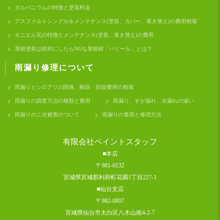
ガルバニウムの特徴と塗装料金
アスファルトシングルをメンテナンス(塗装、カバー、葺き替え)の費用相場
モニエル瓦の特徴とメンテナンス(塗装、葺き替え)の費用
屋根塗装は絶対にしたらNGな屋根材「パミール」とは？
雨漏り修理について
雨漏りとシロアリの関係、駆除・防除費用の相場
雨漏りの調査方法の種類と費用
雨漏り、すが漏れ、水漏れの違い
雨漏りのニ次被害のついて
雨漏りの要因と修理方法
有限会社ペイントスタッフ
■本店
〒981-0132
宮城県宮城郡利府町花園1丁目227-1
■仙台支店
〒982-0807
宮城県仙台市太白区八木山南4-2-7