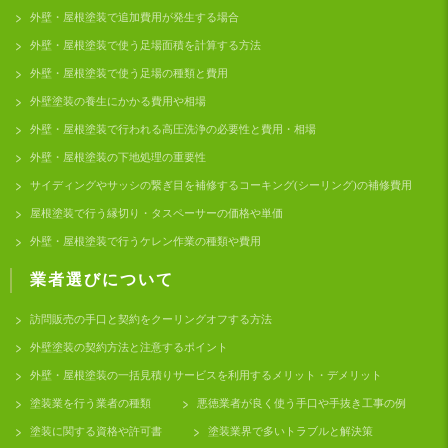
外壁・屋根塗装で追加費用が発生する場合
外壁・屋根塗装で使う足場面積を計算する方法
外壁・屋根塗装で使う足場の種類と費用
外壁塗装の養生にかかる費用や相場
外壁・屋根塗装で行われる高圧洗浄の必要性と費用・相場
外壁・屋根塗装の下地処理の重要性
サイディングやサッシの繋ぎ目を補修するコーキング(シーリング)の補修費用
屋根塗装で行う縁切り・タスペーサーの価格や単価
外壁・屋根塗装で行うケレン作業の種類や費用
業者選びについて
訪問販売の手口と契約をクーリングオフする方法
外壁塗装の契約方法と注意するポイント
外壁・屋根塗装の一括見積りサービスを利用するメリット・デメリット
塗装業を行う業者の種類
悪徳業者が良く使う手口や手抜き工事の例
塗装に関する資格や許可書
塗装業界で多いトラブルと解決策