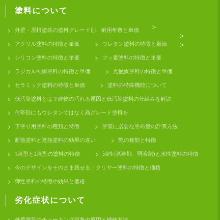
塗料について
>
外壁・屋根塗装の塗料グレード別、耐用年数と単価
>
アクリル塗料の特徴と単価
ウレタン塗料の特徴と単価
>
シリコン塗料の特徴と単価
フッ素塗料の特徴と単価
ラジカル制御塗料の特徴と単価
光触媒塗料の特徴と単価
セラミック塗料の特徴と単価
塗料の特殊機能について
低汚染塗料とは？建物の汚れる原因と低汚染塗料の仕組みを解説
付帯部にもウレタンではなく高グレード塗料を
下塗り用塗料の種類と特徴
塗装に必要な塗布量の計算方法
断熱塗料と遮熱塗料の効果の違い
艶の種類と特徴
1液型と2液型の塗料の特徴
油性(強溶剤、弱溶剤)と水性塗料の特徴
今のデザインをそのまま残せる！クリヤー塗料の特徴と価格
弾性塗料の特徴や効果と価格
劣化症状について
外壁塗装のチョーキング現象の原因と補修方法