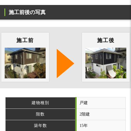
施工前後の写真
施工前
施工後
建物種別
戸建
階数
2階建
築年数
15年