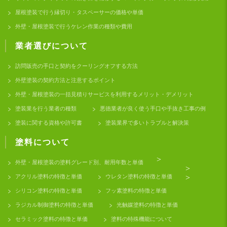
屋根塗装で行う縁切り・タスペーサーの価格や単価
外壁・屋根塗装で行うケレン作業の種類や費用
業者選びについて
訪問販売の手口と契約をクーリングオフする方法
外壁塗装の契約方法と注意するポイント
外壁・屋根塗装の一括見積りサービスを利用するメリット・デメリット
塗装業を行う業者の種類
悪徳業者が良く使う手口や手抜き工事の例
塗装に関する資格や許可書
塗装業界で多いトラブルと解決策
塗料について
>
外壁・屋根塗装の塗料グレード別、耐用年数と単価
>
アクリル塗料の特徴と単価
ウレタン塗料の特徴と単価
>
シリコン塗料の特徴と単価
フッ素塗料の特徴と単価
ラジカル制御塗料の特徴と単価
光触媒塗料の特徴と単価
セラミック塗料の特徴と単価
塗料の特殊機能について