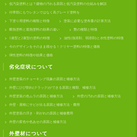
低汚染塗料とは？建物の汚れる原因と低汚染塗料の仕組みを解説
付帯部にもウレタンではなく高グレード塗料を
下塗り用塗料の種類と特徴
塗装に必要な塗布量の計算方法
断熱塗料と遮熱塗料の効果の違い
艶の種類と特徴
1液型と2液型の塗料の特徴
油性(強溶剤、弱溶剤)と水性塗料の特徴
今のデザインをそのまま残せる！クリヤー塗料の特徴と価格
弾性塗料の特徴や効果と価格
劣化症状について
外壁塗装のチョーキング現象の原因と補修方法
外壁にひび割れ(クラック)ができる原因と種類、補修方法
外壁塗装の色ムラの原因と補修方法
外壁の汚れの原因と補修方法
外壁・屋根にサビが出る原因と補修方法・費用
外壁塗装の浮き・剥がれの原因と補修費用
外壁の変色や色あせの原因と補修方法
外壁材について