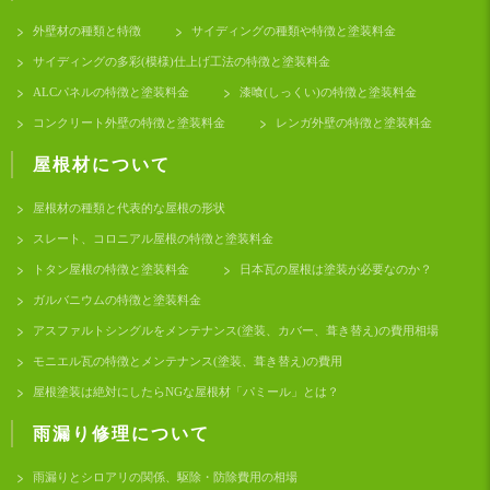
外壁材の種類と特徴
サイディングの種類や特徴と塗装料金
サイディングの多彩(模様)仕上げ工法の特徴と塗装料金
ALCパネルの特徴と塗装料金
漆喰(しっくい)の特徴と塗装料金
コンクリート外壁の特徴と塗装料金
レンガ外壁の特徴と塗装料金
屋根材について
屋根材の種類と代表的な屋根の形状
スレート、コロニアル屋根の特徴と塗装料金
トタン屋根の特徴と塗装料金
日本瓦の屋根は塗装が必要なのか？
ガルバニウムの特徴と塗装料金
アスファルトシングルをメンテナンス(塗装、カバー、葺き替え)の費用相場
モニエル瓦の特徴とメンテナンス(塗装、葺き替え)の費用
屋根塗装は絶対にしたらNGな屋根材「パミール」とは？
雨漏り修理について
雨漏りとシロアリの関係、駆除・防除費用の相場