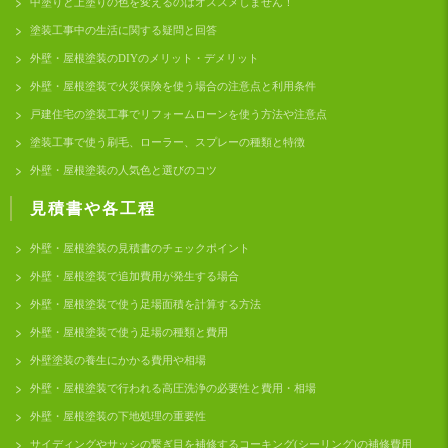
中塗りと上塗りの色を変えるのはオススメしません！
塗装工事中の生活に関する疑問と回答
外壁・屋根塗装のDIYのメリット・デメリット
外壁・屋根塗装で火災保険を使う場合の注意点と利用条件
戸建住宅の塗装工事でリフォームローンを使う方法や注意点
塗装工事で使う刷毛、ローラー、スプレーの種類と特徴
外壁・屋根塗装の人気色と選びのコツ
見積書や各工程
外壁・屋根塗装の見積書のチェックポイント
外壁・屋根塗装で追加費用が発生する場合
外壁・屋根塗装で使う足場面積を計算する方法
外壁・屋根塗装で使う足場の種類と費用
外壁塗装の養生にかかる費用や相場
外壁・屋根塗装で行われる高圧洗浄の必要性と費用・相場
外壁・屋根塗装の下地処理の重要性
サイディングやサッシの繋ぎ目を補修するコーキング(シーリング)の補修費用