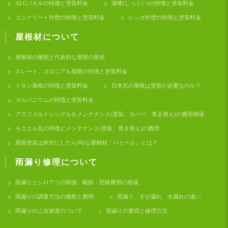
ALCパネルの特徴と塗装料金
漆喰(しっくい)の特徴と塗装料金
コンクリート外壁の特徴と塗装料金
レンガ外壁の特徴と塗装料金
屋根材について
屋根材の種類と代表的な屋根の形状
スレート、コロニアル屋根の特徴と塗装料金
トタン屋根の特徴と塗装料金
日本瓦の屋根は塗装が必要なのか？
ガルバニウムの特徴と塗装料金
アスファルトシングルをメンテナンス(塗装、カバー、葺き替え)の費用相場
モニエル瓦の特徴とメンテナンス(塗装、葺き替え)の費用
屋根塗装は絶対にしたらNGな屋根材「パミール」とは？
雨漏り修理について
雨漏りとシロアリの関係、駆除・防除費用の相場
雨漏りの調査方法の種類と費用
雨漏り、すが漏れ、水漏れの違い
雨漏りのニ次被害のついて
雨漏りの要因と修理方法