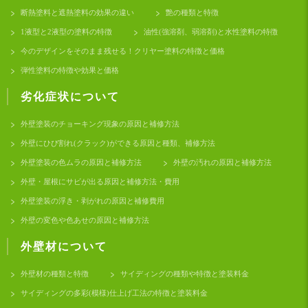
断熱塗料と遮熱塗料の効果の違い
艶の種類と特徴
1液型と2液型の塗料の特徴
油性(強溶剤、弱溶剤)と水性塗料の特徴
今のデザインをそのまま残せる！クリヤー塗料の特徴と価格
弾性塗料の特徴や効果と価格
劣化症状について
外壁塗装のチョーキング現象の原因と補修方法
外壁にひび割れ(クラック)ができる原因と種類、補修方法
外壁塗装の色ムラの原因と補修方法
外壁の汚れの原因と補修方法
外壁・屋根にサビが出る原因と補修方法・費用
外壁塗装の浮き・剥がれの原因と補修費用
外壁の変色や色あせの原因と補修方法
外壁材について
外壁材の種類と特徴
サイディングの種類や特徴と塗装料金
サイディングの多彩(模様)仕上げ工法の特徴と塗装料金