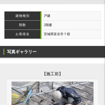
建物種別
戸建
階数
2階建
お客様名
宮城県富谷市Ｔ様
写真ギャラリー
【施工前】