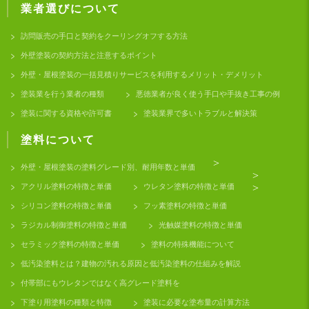
業者選びについて
訪問販売の手口と契約をクーリングオフする方法
外壁塗装の契約方法と注意するポイント
外壁・屋根塗装の一括見積りサービスを利用するメリット・デメリット
塗装業を行う業者の種類
悪徳業者が良く使う手口や手抜き工事の例
塗装に関する資格や許可書
塗装業界で多いトラブルと解決策
塗料について
>
外壁・屋根塗装の塗料グレード別、耐用年数と単価
>
アクリル塗料の特徴と単価
ウレタン塗料の特徴と単価
>
シリコン塗料の特徴と単価
フッ素塗料の特徴と単価
ラジカル制御塗料の特徴と単価
光触媒塗料の特徴と単価
セラミック塗料の特徴と単価
塗料の特殊機能について
低汚染塗料とは？建物の汚れる原因と低汚染塗料の仕組みを解説
付帯部にもウレタンではなく高グレード塗料を
下塗り用塗料の種類と特徴
塗装に必要な塗布量の計算方法