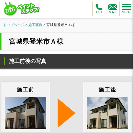
トップページ
>
施工事例
>
宮城県登米市Ａ様
宮城県登米市Ａ様
施工前後の写真
施工前
施工後