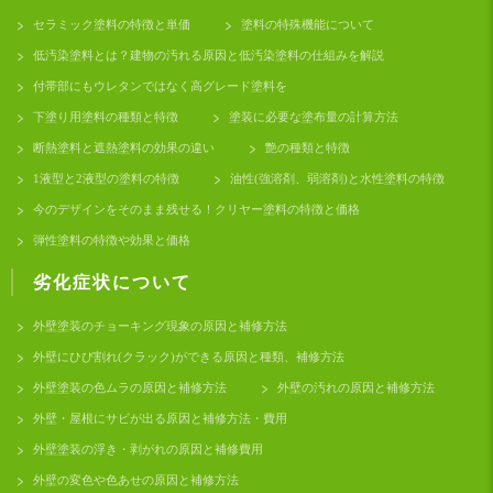
セラミック塗料の特徴と単価
塗料の特殊機能について
低汚染塗料とは？建物の汚れる原因と低汚染塗料の仕組みを解説
付帯部にもウレタンではなく高グレード塗料を
下塗り用塗料の種類と特徴
塗装に必要な塗布量の計算方法
断熱塗料と遮熱塗料の効果の違い
艶の種類と特徴
1液型と2液型の塗料の特徴
油性(強溶剤、弱溶剤)と水性塗料の特徴
今のデザインをそのまま残せる！クリヤー塗料の特徴と価格
弾性塗料の特徴や効果と価格
劣化症状について
外壁塗装のチョーキング現象の原因と補修方法
外壁にひび割れ(クラック)ができる原因と種類、補修方法
外壁塗装の色ムラの原因と補修方法
外壁の汚れの原因と補修方法
外壁・屋根にサビが出る原因と補修方法・費用
外壁塗装の浮き・剥がれの原因と補修費用
外壁の変色や色あせの原因と補修方法