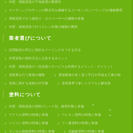
外壁・屋根塗装の下地処理の重要性
サイディングやサッシの繋ぎ目を補修するコーキング(シーリング)の補修費用
屋根塗装で行う縁切り・タスペーサーの価格や単価
外壁・屋根塗装で行うケレン作業の種類や費用
業者選びについて
訪問販売の手口と契約をクーリングオフする方法
外壁塗装の契約方法と注意するポイント
外壁・屋根塗装の一括見積りサービスを利用するメリット・デメリット
塗装業を行う業者の種類
悪徳業者が良く使う手口や手抜き工事の例
塗装に関する資格や許可書
塗装業界で多いトラブルと解決策
塗料について
>
外壁・屋根塗装の塗料グレード別、耐用年数と単価
>
アクリル塗料の特徴と単価
ウレタン塗料の特徴と単価
>
シリコン塗料の特徴と単価
フッ素塗料の特徴と単価
ラジカル制御塗料の特徴と単価
光触媒塗料の特徴と単価