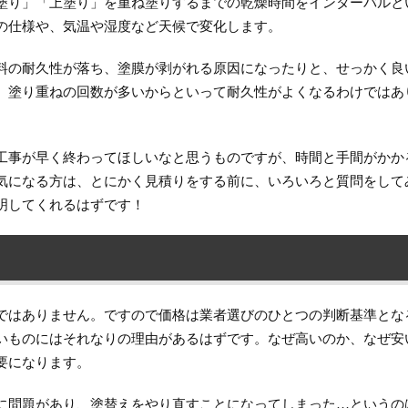
塗り」「上塗り」を重ね塗りするまでの乾燥時間をインターバルと
の仕様や、気温や湿度など天候で変化します。
料の耐久性が落ち、塗膜が剥がれる原因になったりと、せっかく良
、塗り重ねの回数が多いからといって耐久性がよくなるわけではあ
工事が早く終わってほしいなと思うものですが、時間と手間がかか
気になる方は、とにかく見積りをする前に、いろいろと質問をして
明してくれるはずです！
ではありません。ですので価格は業者選びのひとつの判断基準とな
いものにはそれなりの理由があるはずです。なぜ高いのか、なぜ安
要になります。
に問題があり、塗替えをやり直すことになってしまった…というの