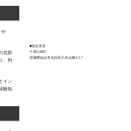
」や
■仙台支店
〒982-0807
の北部
宮城県仙台市太白区八木山南4-2-7
り、判
とイン
経験知