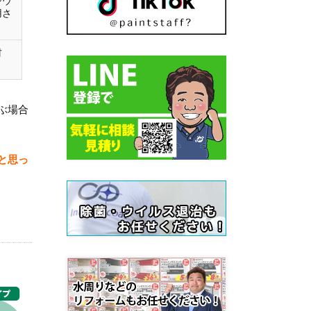
シウ
用さ
材
ぶ場合
と思っ