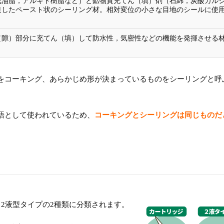
成油脂，アルキド樹脂など）と鉱物質充てん（填）剤（石綿，炭酸カル
造したペースト状のシーリング材。相対変位の小さな目地のシールに使
（隙）部分に充てん（填）して防水性，気密性などの機能を発揮させる
をコーキング、あらかじめ形が決まっているものをシーリングと呼
語として使われているため、
コーキングとシーリングは同じものだ
2液型タイプの2種類に分類されます。