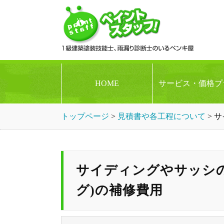
HOME
サービス・価格プ
トップページ
>
見積書や各工程について
>
サ
サイディングやサッシ
グ)の補修費用