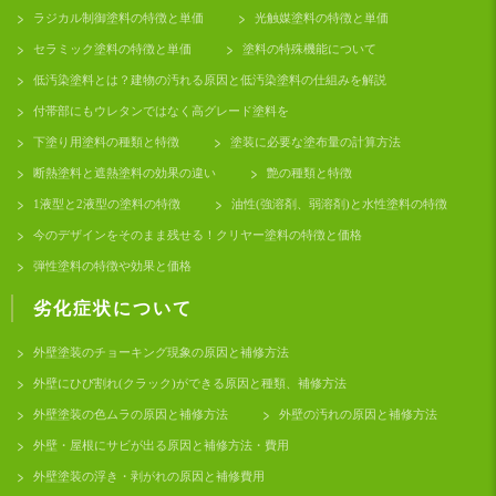
ラジカル制御塗料の特徴と単価
光触媒塗料の特徴と単価
セラミック塗料の特徴と単価
塗料の特殊機能について
低汚染塗料とは？建物の汚れる原因と低汚染塗料の仕組みを解説
付帯部にもウレタンではなく高グレード塗料を
下塗り用塗料の種類と特徴
塗装に必要な塗布量の計算方法
断熱塗料と遮熱塗料の効果の違い
艶の種類と特徴
1液型と2液型の塗料の特徴
油性(強溶剤、弱溶剤)と水性塗料の特徴
今のデザインをそのまま残せる！クリヤー塗料の特徴と価格
弾性塗料の特徴や効果と価格
劣化症状について
外壁塗装のチョーキング現象の原因と補修方法
外壁にひび割れ(クラック)ができる原因と種類、補修方法
外壁塗装の色ムラの原因と補修方法
外壁の汚れの原因と補修方法
外壁・屋根にサビが出る原因と補修方法・費用
外壁塗装の浮き・剥がれの原因と補修費用