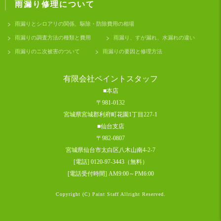
雨漏り修理について
雨漏りとシロアリの関係、駆除・防除費用の相場
雨漏りの調査方法の種類と費用
雨漏り、すが漏れ、水漏れの違い
雨漏りのニ次被害のついて
雨漏りの要因と修理方法
有限会社ペイントスタッフ
■本店
〒981-0132
宮城県宮城郡利府町花園1丁目227-1
■仙台支店
〒982-0807
宮城県仙台市太白区八木山南4-2-7
[電話] 0120-97-3443（無料）
[電話受付時間] AM9:00～PM6:00
Copyright (C) Paint Staff Allright Reserved.