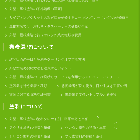
外壁・屋根塗装の下地処理の重要性
サイディングやサッシの繋ぎ目を補修するコーキング(シーリング)の補修費用
屋根塗装で行う縁切り・タスペーサーの価格や単価
外壁・屋根塗装で行うケレン作業の種類や費用
業者選びについて
訪問販売の手口と契約をクーリングオフする方法
外壁塗装の契約方法と注意するポイント
外壁・屋根塗装の一括見積りサービスを利用するメリット・デメリット
塗装業を行う業者の種類
悪徳業者が良く使う手口や手抜き工事の例
塗装に関する資格や許可書
塗装業界で多いトラブルと解決策
塗料について
>
外壁・屋根塗装の塗料グレード別、耐用年数と単価
>
アクリル塗料の特徴と単価
ウレタン塗料の特徴と単価
>
シリコン塗料の特徴と単価
フッ素塗料の特徴と単価