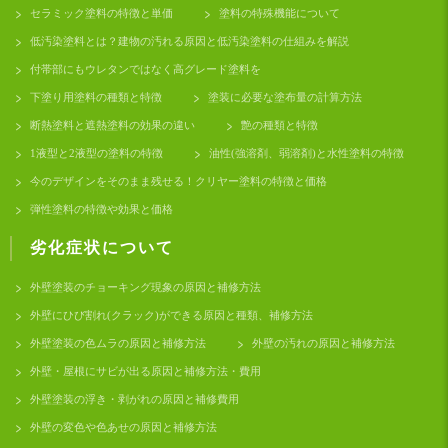
セラミック塗料の特徴と単価
塗料の特殊機能について
低汚染塗料とは？建物の汚れる原因と低汚染塗料の仕組みを解説
付帯部にもウレタンではなく高グレード塗料を
下塗り用塗料の種類と特徴
塗装に必要な塗布量の計算方法
断熱塗料と遮熱塗料の効果の違い
艶の種類と特徴
1液型と2液型の塗料の特徴
油性(強溶剤、弱溶剤)と水性塗料の特徴
今のデザインをそのまま残せる！クリヤー塗料の特徴と価格
弾性塗料の特徴や効果と価格
劣化症状について
外壁塗装のチョーキング現象の原因と補修方法
外壁にひび割れ(クラック)ができる原因と種類、補修方法
外壁塗装の色ムラの原因と補修方法
外壁の汚れの原因と補修方法
外壁・屋根にサビが出る原因と補修方法・費用
外壁塗装の浮き・剥がれの原因と補修費用
外壁の変色や色あせの原因と補修方法