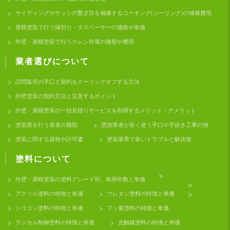
サイディングやサッシの繋ぎ目を補修するコーキング(シーリング)の補修費用
屋根塗装で行う縁切り・タスペーサーの価格や単価
外壁・屋根塗装で行うケレン作業の種類や費用
業者選びについて
訪問販売の手口と契約をクーリングオフする方法
外壁塗装の契約方法と注意するポイント
外壁・屋根塗装の一括見積りサービスを利用するメリット・デメリット
塗装業を行う業者の種類
悪徳業者が良く使う手口や手抜き工事の例
塗装に関する資格や許可書
塗装業界で多いトラブルと解決策
塗料について
>
外壁・屋根塗装の塗料グレード別、耐用年数と単価
>
アクリル塗料の特徴と単価
ウレタン塗料の特徴と単価
>
シリコン塗料の特徴と単価
フッ素塗料の特徴と単価
ラジカル制御塗料の特徴と単価
光触媒塗料の特徴と単価