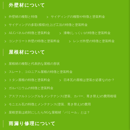
外壁材について
外壁材の種類と特徴
サイディングの種類や特徴と塗装料金
サイディングの多彩(模様)仕上げ工法の特徴と塗装料金
ALCパネルの特徴と塗装料金
漆喰(しっくい)の特徴と塗装料金
コンクリート外壁の特徴と塗装料金
レンガ外壁の特徴と塗装料金
屋根材について
屋根材の種類と代表的な屋根の形状
スレート、コロニアル屋根の特徴と塗装料金
トタン屋根の特徴と塗装料金
日本瓦の屋根は塗装が必要なのか？
ガルバニウムの特徴と塗装料金
アスファルトシングルをメンテナンス(塗装、カバー、葺き替え)の費用相場
モニエル瓦の特徴とメンテナンス(塗装、葺き替え)の費用
屋根塗装は絶対にしたらNGな屋根材「パミール」とは？
雨漏り修理について