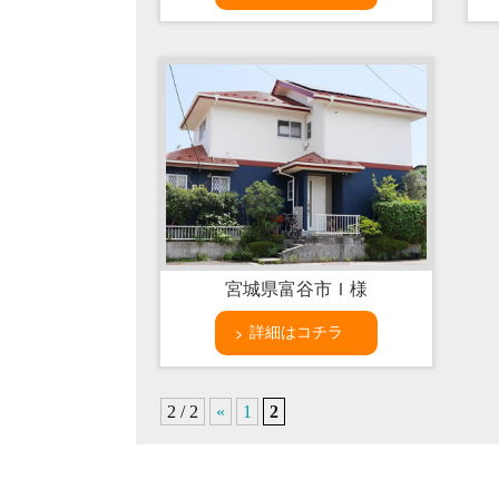
宮城県富谷市Ｉ様
詳細はコチラ
2 / 2
«
1
2