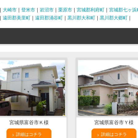
大崎市
登米市
岩沼市
栗原市
宮城郡利府町
宮城郡七ヶ浜
遠田郡美里町
遠田郡涌谷町
黒川郡大和町
黒川郡大郷町
宮城県富谷市Ｋ様
宮城県富谷市Ｙ様
詳細はコチラ
詳細はコチラ