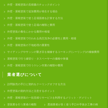
外壁・屋根塗装の見積書のチェックポイント
外壁・屋根塗装で追加費用が発生する場合
外壁・屋根塗装で使う足場面積を計算する方法
外壁・屋根塗装で使う足場の種類と費用
外壁塗装の養生にかかる費用や相場
外壁・屋根塗装で行われる高圧洗浄の必要性と費用・相場
外壁・屋根塗装の下地処理の重要性
サイディングやサッシの繋ぎ目を補修するコーキング(シーリング)の補修費用
屋根塗装で行う縁切り・タスペーサーの価格や単価
外壁・屋根塗装で行うケレン作業の種類や費用
業者選びについて
訪問販売の手口と契約をクーリングオフする方法
外壁塗装の契約方法と注意するポイント
外壁・屋根塗装の一括見積りサービスを利用するメリット・デメリット
塗装業を行う業者の種類
悪徳業者が良く使う手口や手抜き工事の例