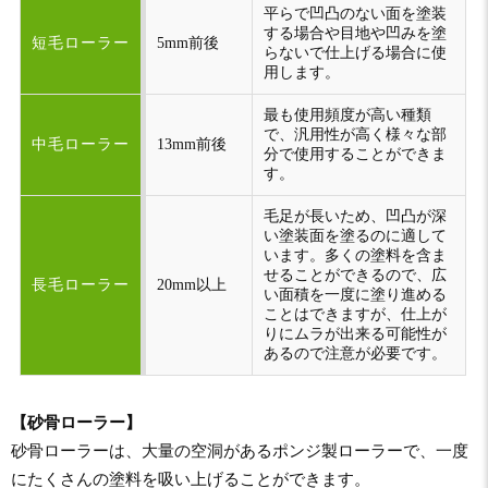
平らで凹凸のない面を塗装
する場合や目地や凹みを塗
短毛ローラー
5mm前後
らないで仕上げる場合に使
用します。
最も使用頻度が高い種類
で、汎用性が高く様々な部
中毛ローラー
13mm前後
分で使用することができま
す。
毛足が長いため、凹凸が深
い塗装面を塗るのに適して
います。多くの塗料を含ま
せることができるので、広
長毛ローラー
20mm以上
い面積を一度に塗り進める
ことはできますが、仕上が
りにムラが出来る可能性が
あるので注意が必要です。
【砂骨ローラー】
砂骨ローラーは、大量の空洞があるポンジ製ローラーで、一度
にたくさんの塗料を吸い上げることができます。