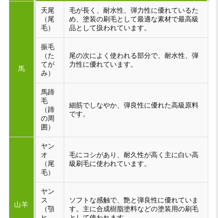
天尾
毛が長く、耐水性、弾力性に優れているた
（尾
め、塗装の刷毛として最適な素材で最高級
毛）
品として扱われています。
振毛
（た
尾の次によく使われる部分で、耐水性、弾
てが
力性に優れています。
馬
み）
馬蹄
毛
細筋でしなやか、弾良性に優れた高級原料
（蹄
です。
の周
囲）
ヤン
オ
毛にコシがあり、耐久性が高く主に白い高
（尾
級刷毛に使われています。
毛）
ヤン
ス
ソフトな感触で、艶と弾良性に優れていま
山羊
（顎
す。主に合成樹脂塗料などの塗装用の刷毛
ヒ
として使われます。