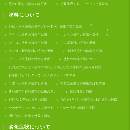
塗装に関する資格や許可書
塗装業界で多いトラブルと解決策
塗料について
>
外壁・屋根塗装の塗料グレード別、耐用年数と単価
>
アクリル塗料の特徴と単価
ウレタン塗料の特徴と単価
>
シリコン塗料の特徴と単価
フッ素塗料の特徴と単価
ラジカル制御塗料の特徴と単価
光触媒塗料の特徴と単価
セラミック塗料の特徴と単価
塗料の特殊機能について
低汚染塗料とは？建物の汚れる原因と低汚染塗料の仕組みを解説
付帯部にもウレタンではなく高グレード塗料を
下塗り用塗料の種類と特徴
塗装に必要な塗布量の計算方法
断熱塗料と遮熱塗料の効果の違い
艶の種類と特徴
1液型と2液型の塗料の特徴
油性(強溶剤、弱溶剤)と水性塗料の特徴
今のデザインをそのまま残せる！クリヤー塗料の特徴と価格
弾性塗料の特徴や効果と価格
劣化症状について