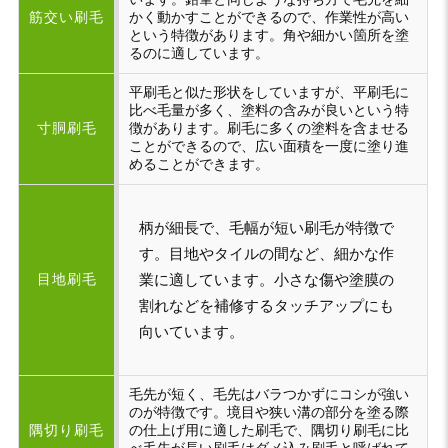
筋交い刷毛
かく動かすことができるので、作業性が高い
という特徴があります。角や細かい箇所を塗
るのに適しています。
平刷毛と似た形状をしていますが、平刷毛に
比べ毛量が多く、塗料の含みが良いという特
寸胴刷毛
徴があります。刷毛に多くの塗料を含ませる
ことができるので、広い面積を一度に塗り進
めることができます。
柄が細長で、毛幅が短い刷毛が特徴で
す。目地やタイルの間など、細かな作
目地刷毛
業に適しています。小さな傷や塗膜の
割れなどを補修するタッチアップにも
向いています。
毛先が短く、毛先はバラつかずにコシが強い
のが特徴です。境目や狭い溝の部分を塗る際
隅切り刷毛
の仕上げ用に適した刷毛で、隅切り刷毛に比