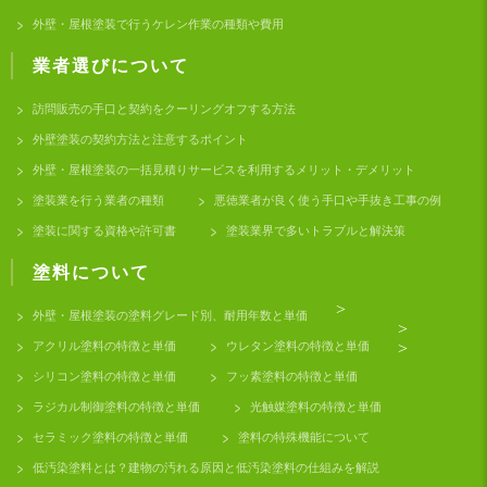
外壁・屋根塗装で行うケレン作業の種類や費用
業者選びについて
訪問販売の手口と契約をクーリングオフする方法
外壁塗装の契約方法と注意するポイント
外壁・屋根塗装の一括見積りサービスを利用するメリット・デメリット
塗装業を行う業者の種類
悪徳業者が良く使う手口や手抜き工事の例
塗装に関する資格や許可書
塗装業界で多いトラブルと解決策
塗料について
>
外壁・屋根塗装の塗料グレード別、耐用年数と単価
>
アクリル塗料の特徴と単価
ウレタン塗料の特徴と単価
>
シリコン塗料の特徴と単価
フッ素塗料の特徴と単価
ラジカル制御塗料の特徴と単価
光触媒塗料の特徴と単価
セラミック塗料の特徴と単価
塗料の特殊機能について
低汚染塗料とは？建物の汚れる原因と低汚染塗料の仕組みを解説