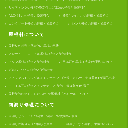
サイディングの多彩(模様)仕上げ工法の特徴と塗装料金
ALCパネルの特徴と塗装料金
漆喰(しっくい)の特徴と塗装料金
コンクリート外壁の特徴と塗装料金
レンガ外壁の特徴と塗装料金
屋根材について
屋根材の種類と代表的な屋根の形状
スレート、コロニアル屋根の特徴と塗装料金
トタン屋根の特徴と塗装料金
日本瓦の屋根は塗装が必要なのか？
ガルバニウムの特徴と塗装料金
アスファルトシングルをメンテナンス(塗装、カバー、葺き替え)の費用相場
モニエル瓦の特徴とメンテナンス(塗装、葺き替え)の費用
屋根塗装は絶対にしたらNGな屋根材「パミール」とは？
雨漏り修理について
雨漏りとシロアリの関係、駆除・防除費用の相場
雨漏りの調査方法の種類と費用
雨漏り、すが漏れ、水漏れの違い