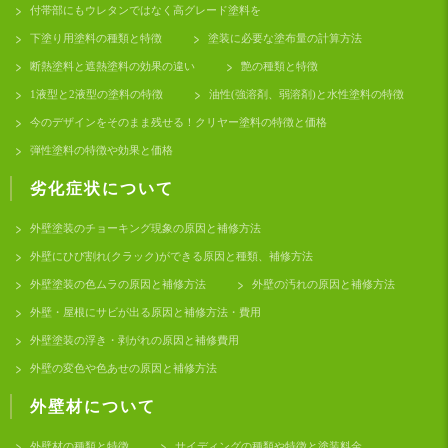
付帯部にもウレタンではなく高グレード塗料を
下塗り用塗料の種類と特徴
塗装に必要な塗布量の計算方法
断熱塗料と遮熱塗料の効果の違い
艶の種類と特徴
1液型と2液型の塗料の特徴
油性(強溶剤、弱溶剤)と水性塗料の特徴
今のデザインをそのまま残せる！クリヤー塗料の特徴と価格
弾性塗料の特徴や効果と価格
劣化症状について
外壁塗装のチョーキング現象の原因と補修方法
外壁にひび割れ(クラック)ができる原因と種類、補修方法
外壁塗装の色ムラの原因と補修方法
外壁の汚れの原因と補修方法
外壁・屋根にサビが出る原因と補修方法・費用
外壁塗装の浮き・剥がれの原因と補修費用
外壁の変色や色あせの原因と補修方法
外壁材について
外壁材の種類と特徴
サイディングの種類や特徴と塗装料金