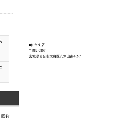
あ
■仙台支店
〒982-0807
宮城県仙台市太白区八木山南4-2-7
は
り回数