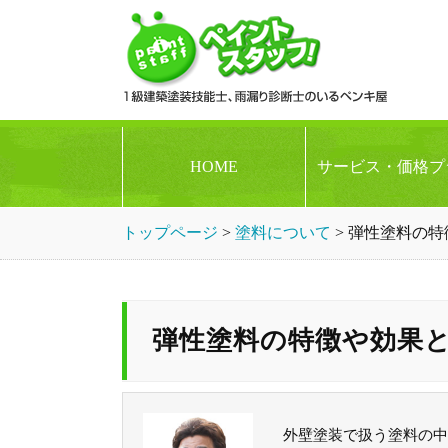
HOME
サービス・価格プ
トップページ
>
塗料について
>
弾性塗料の特
弾性塗料の特徴や効果
外壁塗装で扱う塗料の中