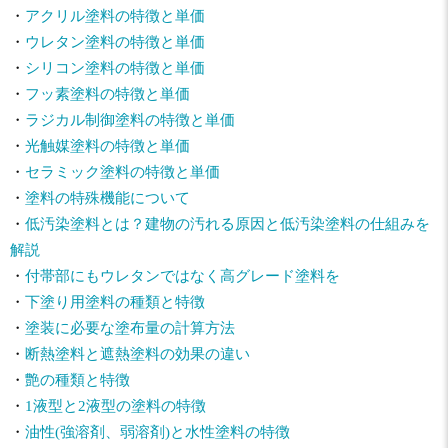
・
アクリル塗料の特徴と単価
・
ウレタン塗料の特徴と単価
・
シリコン塗料の特徴と単価
・
フッ素塗料の特徴と単価
・
ラジカル制御塗料の特徴と単価
・
光触媒塗料の特徴と単価
・
セラミック塗料の特徴と単価
・
塗料の特殊機能について
・
低汚染塗料とは？建物の汚れる原因と低汚染塗料の仕組みを
解説
・
付帯部にもウレタンではなく高グレード塗料を
・
下塗り用塗料の種類と特徴
・
塗装に必要な塗布量の計算方法
・
断熱塗料と遮熱塗料の効果の違い
・
艶の種類と特徴
・
1液型と2液型の塗料の特徴
・
油性(強溶剤、弱溶剤)と水性塗料の特徴