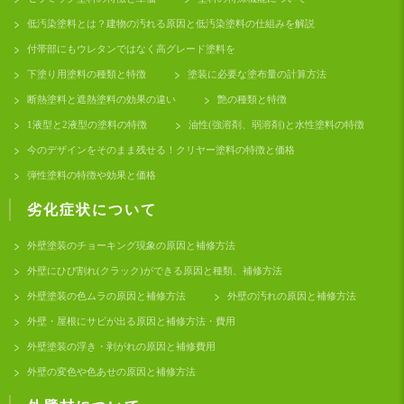
低汚染塗料とは？建物の汚れる原因と低汚染塗料の仕組みを解説
付帯部にもウレタンではなく高グレード塗料を
下塗り用塗料の種類と特徴
塗装に必要な塗布量の計算方法
断熱塗料と遮熱塗料の効果の違い
艶の種類と特徴
1液型と2液型の塗料の特徴
油性(強溶剤、弱溶剤)と水性塗料の特徴
今のデザインをそのまま残せる！クリヤー塗料の特徴と価格
弾性塗料の特徴や効果と価格
劣化症状について
外壁塗装のチョーキング現象の原因と補修方法
外壁にひび割れ(クラック)ができる原因と種類、補修方法
外壁塗装の色ムラの原因と補修方法
外壁の汚れの原因と補修方法
外壁・屋根にサビが出る原因と補修方法・費用
外壁塗装の浮き・剥がれの原因と補修費用
外壁の変色や色あせの原因と補修方法