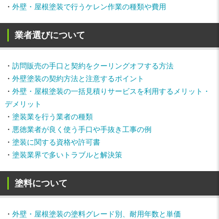
・
外壁・屋根塗装で行うケレン作業の種類や費用
業者選びについて
・
訪問販売の手口と契約をクーリングオフする方法
・
外壁塗装の契約方法と注意するポイント
・
外壁・屋根塗装の一括見積りサービスを利用するメリット・
デメリット
・
塗装業を行う業者の種類
・
悪徳業者が良く使う手口や手抜き工事の例
・
塗装に関する資格や許可書
・
塗装業界で多いトラブルと解決策
塗料について
・
外壁・屋根塗装の塗料グレード別、耐用年数と単価