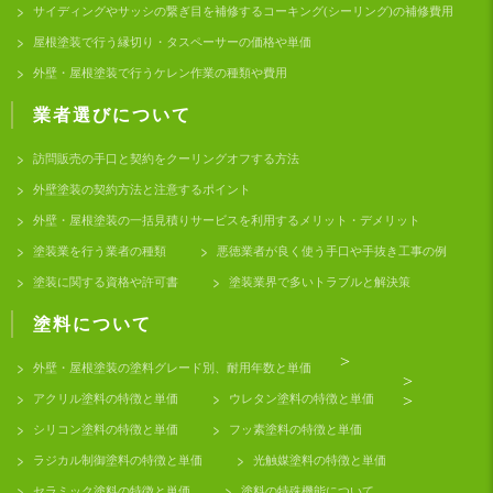
サイディングやサッシの繋ぎ目を補修するコーキング(シーリング)の補修費用
屋根塗装で行う縁切り・タスペーサーの価格や単価
外壁・屋根塗装で行うケレン作業の種類や費用
業者選びについて
訪問販売の手口と契約をクーリングオフする方法
外壁塗装の契約方法と注意するポイント
外壁・屋根塗装の一括見積りサービスを利用するメリット・デメリット
塗装業を行う業者の種類
悪徳業者が良く使う手口や手抜き工事の例
塗装に関する資格や許可書
塗装業界で多いトラブルと解決策
塗料について
>
外壁・屋根塗装の塗料グレード別、耐用年数と単価
>
アクリル塗料の特徴と単価
ウレタン塗料の特徴と単価
>
シリコン塗料の特徴と単価
フッ素塗料の特徴と単価
ラジカル制御塗料の特徴と単価
光触媒塗料の特徴と単価
セラミック塗料の特徴と単価
塗料の特殊機能について