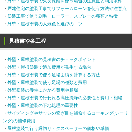
・
外壁・屋根塗装で火災保険を使う場合の注意点と利用条件
・
戸建住宅の塗装工事でリフォームローンを使う方法や注意点
・
塗装工事で使う刷毛、ローラー、スプレーの種類と特徴
・
外壁・屋根塗装の人気色と選びのコツ
見積書や各工程
・
外壁・屋根塗装の見積書のチェックポイント
・
外壁・屋根塗装で追加費用が発生する場合
・
外壁・屋根塗装で使う足場面積を計算する方法
・
外壁・屋根塗装で使う足場の種類と費用
・
外壁塗装の養生にかかる費用や相場
・
外壁・屋根塗装で行われる高圧洗浄の必要性と費用・相場
・
外壁・屋根塗装の下地処理の重要性
・
サイディングやサッシの繋ぎ目を補修するコーキング(シーリ
ング)の補修費用
・
屋根塗装で行う縁切り・タスペーサーの価格や単価